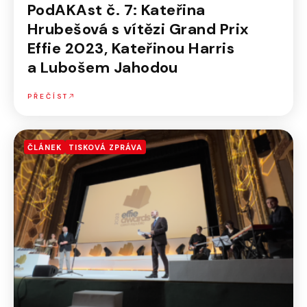
PodAKAst č. 7: Kateřina
Hrubešová s vítězi Grand Prix
Effie 2023, Kateřinou Harris
a Lubošem Jahodou
PŘEČÍST
ČLÁNEK
TISKOVÁ ZPRÁVA