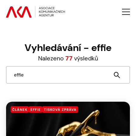
AKTUALITY
Vyhledávání - effie
O AKA
Nalezeno
77
výsledků
PROJEKTY AKA
VZDĚLÁVÁNÍ
PRO MÉDIA
GALERIE
KONTAKTY
ČLÁNEK
EFFIE
TISKOVÁ ZPRÁVA