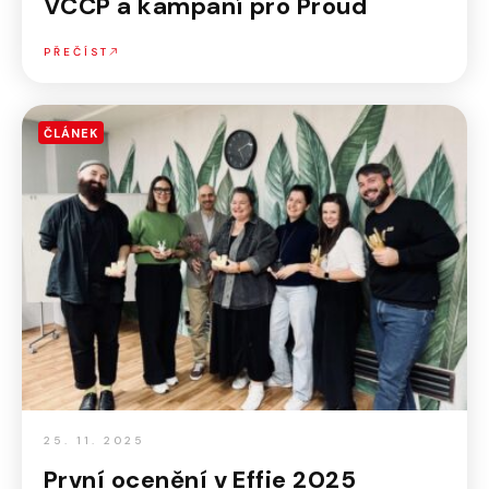
VCCP a kampaní pro Proud
PŘEČÍST
ČLÁNEK
25. 11. 2025
První ocenění v Effie 2025