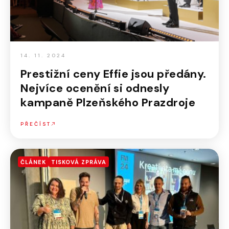
14. 11. 2024
Prestižní ceny Effie jsou předány.
Nejvíce ocenění si odnesly
kampaně Plzeňského Prazdroje
PŘEČÍST
ČLÁNEK
TISKOVÁ ZPRÁVA