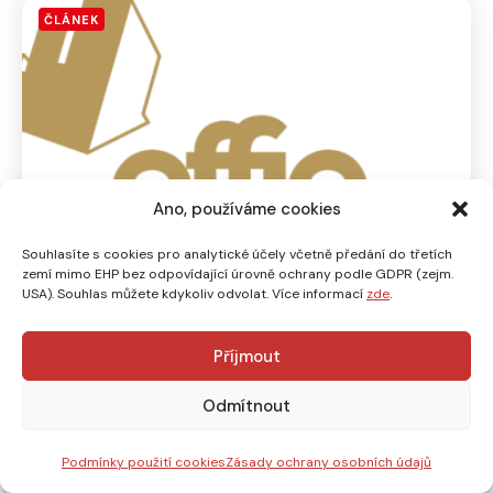
ČLÁNEK
Ano, používáme cookies
Souhlasíte s cookies pro analytické účely včetně předání do třetích
zemí mimo EHP bez odpovídající úrovně ochrany podle GDPR (zejm.
USA). Souhlas můžete kdykoliv odvolat. Více informací
zde
.
24. 11. 2022
Příjmout
EFFIE 2022 zná vítěze
Odmítnout
PŘEČÍST
Podmínky použití cookies
Zásady ochrany osobních údajů