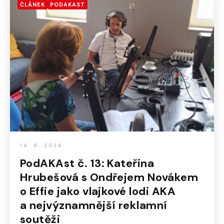
ČLÁNEK
PODAKAST
14. 8. 2024
PodAKAst č. 13: Kateřina
Hrubešová s Ondřejem Novákem
o Effie jako vlajkové lodi AKA
a nejvýznamnější reklamní
soutěži