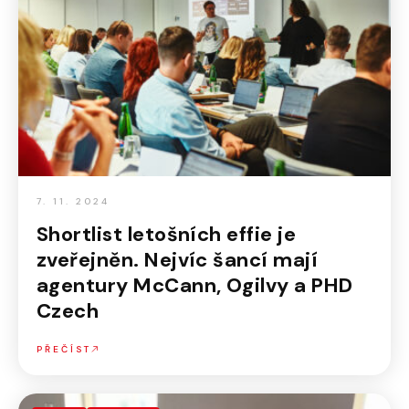
7. 11. 2024
Shortlist letošních effie je
zveřejněn. Nejvíc šancí mají
agentury McCann, Ogilvy a PHD
Czech
PŘEČÍST