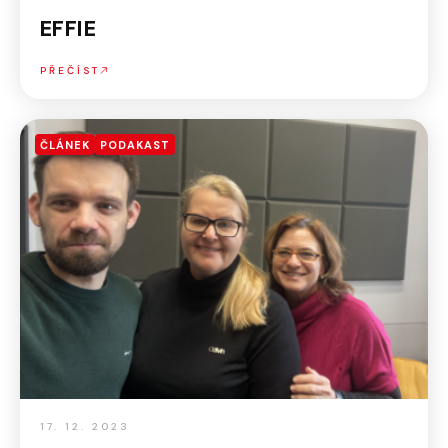
EFFIE
PŘEČÍST
ČLÁNEK
PODAKAST
17. 12. 2023