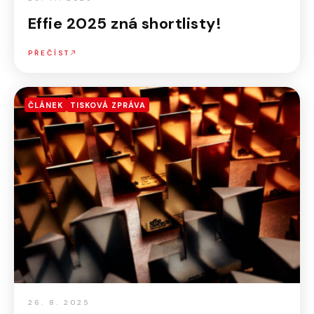
Effie 2025 zná shortlisty!
PŘEČÍST
ČLÁNEK
TISKOVÁ ZPRÁVA
26. 8. 2025