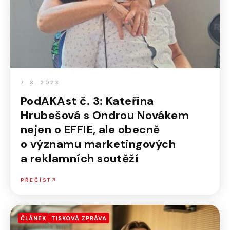
7. 8. 2023
PodAKAst č. 3: Kateřina
Hrubešová s Ondrou Novákem
nejen o EFFIE, ale obecně
o významu marketingových
a reklamních soutěží
PŘEČÍST
ČLÁNEK
TISKOVÁ ZPRÁVA