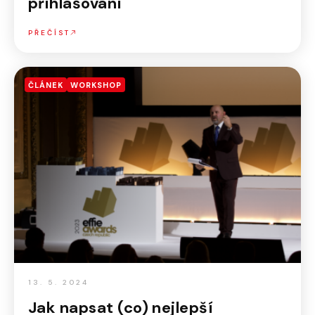
přihlašování
PŘEČÍST
ČLÁNEK
WORKSHOP
13. 5. 2024
Jak napsat (co) nejlepší