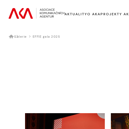
AKTUALITY
O AKA
PROJEKTY A
Jak se stát členem
Galerie
EFFIE gala 2025
Orgány a sekce AKA
Samoregulace
Marketingová rada
Seznam členů
Adman
Srdcař české reklamy