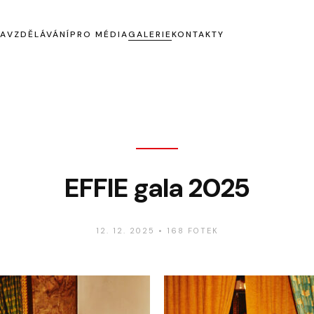
KA
VZDĚLÁVÁNÍ
PRO MÉDIA
GALERIE
KONTAKTY
Tiskové zprávy
Ke stažení
EFFIE gala 2025
12. 12. 2025
•
168 FOTEK