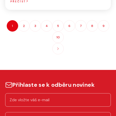
PŘEČÍST
1
2
3
4
5
6
7
8
9
10
Přihlaste se k odběru novinek