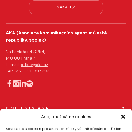
NAKAFE
AKA (Asociace komunikačních agentur České
republiky, spolek)
Na Pankráci 420/54,
140 00 Praha 4
E-mail:
office@aka.cz
Tel.: +420 770 397 393
PROJEKTY AKA
Férový tendr
Ano, používáme cookies
Férový influencer
PRO ČLENY AKA
Souhlasíte s cookies pro analytické účely včetně předání do třetích