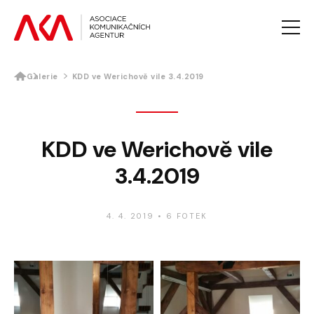
Galerie
KDD ve Werichově vile 3.4.2019
AKTUALITY
O AKA
PROJEKTY AKA
KDD ve Werichově vile
VZDĚLÁVÁNÍ
3.4.2019
PRO MÉDIA
GALERIE
KONTAKTY
4. 4. 2019
•
6 FOTEK