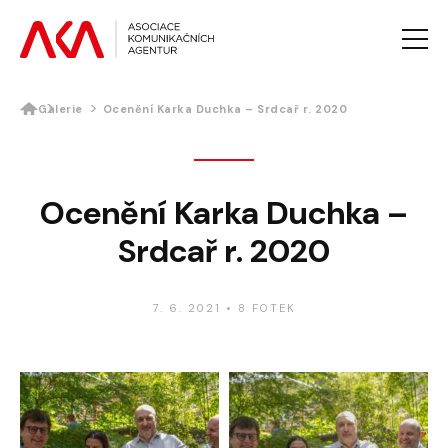
Galerie
Ocenění Karka Duchka – Srdcař r. 2020
AKTUALITY
O AKA
PROJEKTY AKA
Ocenění Karka Duchka –
VZDĚLÁVÁNÍ
Srdcař r. 2020
PRO MÉDIA
GALERIE
KONTAKTY
7. 6. 2021
•
8 FOTEK