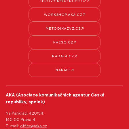
FEROVYINFLUENCER.CZ
WORKSHOP.AKA.CZ
METODIKAZVZ.CZ
NAESG.CZ
NADATA.CZ
NAKAFE
AKA (Asociace komunikačních agentur České
republiky, spolek)
Na Pankráci 420/54,
140 00 Praha 4
E-mail:
office@aka.cz