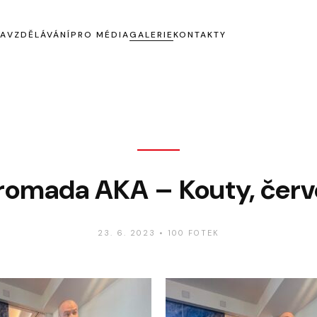
KA
VZDĚLÁVÁNÍ
PRO MÉDIA
GALERIE
KONTAKTY
Tiskové zprávy
Ke stažení
romada AKA – Kouty, čer
23. 6. 2023
•
100 FOTEK