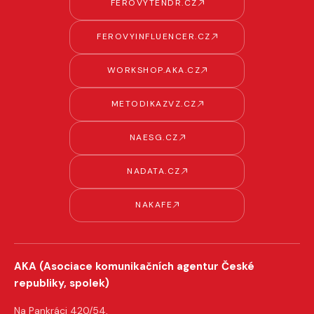
FEROVYTENDR.CZ
FEROVYINFLUENCER.CZ
WORKSHOP.AKA.CZ
METODIKAZVZ.CZ
NAESG.CZ
NADATA.CZ
NAKAFE
AKA (Asociace komunikačních agentur České
republiky, spolek)
Na Pankráci 420/54,