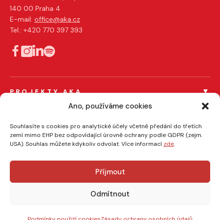
140 00 Praha 4
E-mail:
office@aka.cz
Tel.: +420 770 397 393
PROJEKTY AKA
Férový tendr
Ano, používáme cookies
Férový influencer
PRO ČLENY AKA
Souhlasíte s cookies pro analytické účely včetně předání do třetích
Certifikace členů
zemí mimo EHP bez odpovídající úrovně ochrany podle GDPR (zejm.
EFFIE
USA). Souhlas můžete kdykoliv odvolat. Více informací
zde
.
AKA/ASMEA kódy
O NÁS
Veřejné zakázky a komerční zakázky
O AKA
Právní poradenství
Semináře a školení pro veřejnou správu
Příjmout
Aktuality
Pricing advisory
naDATA
Odmítnout
Pro média
Úschovna autorských děl
Výzkumy
Copyright © 2026 AKA. Všechna práva vyhrazena. Vytvořilo
∆
SMRK STUDIO ∆ ∆
Ke stažení
Vzdělávání
Zpracování osobních údajů
Podmínky použití cookies
Podmínky použití cookies
Zásady ochrany osobních údajů