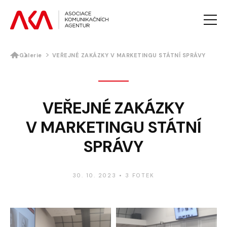
Galerie
VEŘEJNÉ ZAKÁZKY V MARKETINGU STÁTNÍ SPRÁVY
AKTUALITY
O AKA
PROJEKTY AKA
VEŘEJNÉ ZAKÁZKY
VZDĚLÁVÁNÍ
V MARKETINGU STÁTNÍ
PRO MÉDIA
GALERIE
SPRÁVY
KONTAKTY
30. 10. 2023
•
3 FOTEK