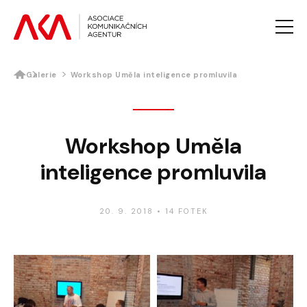
Galerie
Workshop Uměla inteligence promluvila
AKTUALITY
O AKA
PROJEKTY AKA
Workshop Uměla
VZDĚLÁVÁNÍ
inteligence promluvila
PRO MÉDIA
GALERIE
KONTAKTY
20. 9. 2018
•
14 FOTEK