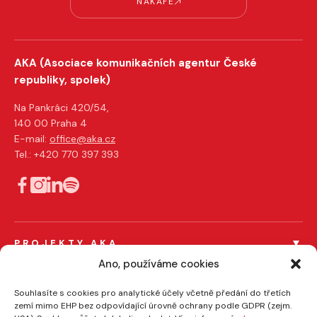
NAKAFE
AKA (Asociace komunikačních agentur České
republiky, spolek)
Na Pankráci 420/54,
140 00 Praha 4
E-mail:
office@aka.cz
Tel.: +420 770 397 393
PROJEKTY AKA
Ano, používáme cookies
Férový tendr
Férový influencer
PRO ČLENY AKA
Souhlasíte s cookies pro analytické účely včetně předání do třetích
zemí mimo EHP bez odpovídající úrovně ochrany podle GDPR (zejm.
Certifikace členů
EFFIE