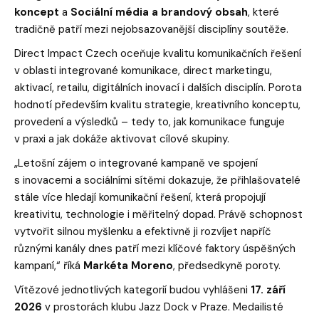
koncept
a
Sociální média a brandový obsah
, které
tradičně patří mezi nejobsazovanější disciplíny soutěže.
Direct Impact Czech oceňuje kvalitu komunikačních řešení
v oblasti integrované komunikace, direct marketingu,
aktivací, retailu, digitálních inovací i dalších disciplín. Porota
hodnotí především kvalitu strategie, kreativního konceptu,
provedení a výsledků – tedy to, jak komunikace funguje
v praxi a jak dokáže aktivovat cílové skupiny.
„Letošní zájem o integrované kampaně ve spojení
s inovacemi a sociálními sítěmi dokazuje, že přihlašovatelé
stále více hledají komunikační řešení, která propojují
kreativitu, technologie i měřitelný dopad. Právě schopnost
vytvořit silnou myšlenku a efektivně ji rozvíjet napříč
různými kanály dnes patří mezi klíčové faktory úspěšných
kampaní,“ říká
Markéta Moreno
, předsedkyně poroty.
Vítězové jednotlivých kategorií budou vyhlášeni
17. září
2026
v prostorách klubu Jazz Dock v Praze. Medailisté