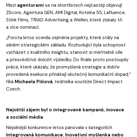
Mezi
agenturami
se na shortlistech nejčastěji objevují
2Score, Agentura GEN, AMI Digital, Kotelna 55, Lafluence,
Stink Films, TRIAD Advertising a Wellen, které získaly tři
a více nominací.
„Porota letos ocenila zejména projekty, které stály na
silném strategickém základu. Rozhodující byla schopnost
vycházet z kvalitního insightu, stanovit si měřitelné cíle
a přesvědčivě doložit výsledky. Do finále proto postoupily
práce, které ukázaly, že promyšlená strategie a dobře
provedená exekuce přinášejí skutečný komunikační dopad,“
říká
Michaela Pišiová
, ředitelka soutěže Direct Impact
Czech.
Největší zájem byl o integrované kampaně, inovace
a sociální média
Nejsilnější konkurence letos panovala v kategoriích
Integrovaná komunikace
,
Inovativní myšlenka nebo