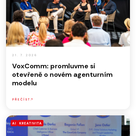
21. 7. 2026
VoxComm: promluvme si
otevřeně o novém agenturním
modelu
PŘEČÍST
AI
KREATIVITA