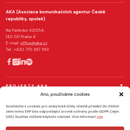
AKA (Asociace komunikačních agentur České
republiky, spolek)
Na Pankráci 420/54,
140 00 Praha 4
E-mail:
office@aka.cz
Tel.: +420 770 397 393
PROJEKTY AKA
Férový tendr
Ano, používáme cookies
Férový influencer
PRO ČLENY AKA
Souhlasíte s cookies pro analytické účely včetně předání do třetích
Certifikace členů
zemí mimo EHP bez odpovídající úrovně ochrany podle GDPR (zejm.
EFFIE
USA). Souhlas můžete kdykoliv odvolat. Více informací
zde
.
AKA/ASMEA kódy
O NÁS
Veřejné zakázky a komerční zakázky
O AKA