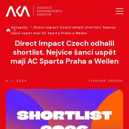
Aktuality
Direct Impact Czech odhalil shortlist. Nejvíce
šancí uspět mají AC Sparta Praha a Wellen
AKTUALITY
Direct Impact Czech odhalil
O AKA
shortlist. Nejvíce šancí uspět
PROJEKTY AKA
mají AC Sparta Praha a Wellen
VZDĚLÁVÁNÍ
PRO MÉDIA
GALERIE
8. 7. 2026
TISKOVÁ ZPRÁVA
KONTAKTY