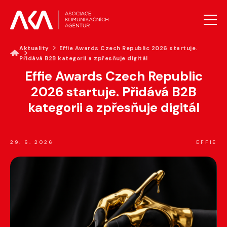
Aktuality
Effie Awards Czech Republic 2026 startuje.
Přidává B2B kategorii a zpřesňuje digitál
AKTUALITY
Effie Awards Czech Republic
O AKA
2026 startuje. Přidává B2B
PROJEKTY AKA
kategorii a zpřesňuje digitál
VZDĚLÁVÁNÍ
PRO MÉDIA
GALERIE
29. 6. 2026
EFFIE
KONTAKTY