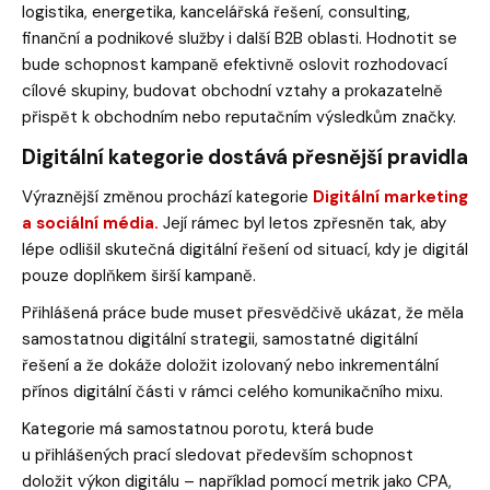
logistika, energetika, kancelářská řešení, consulting,
finanční a podnikové služby i další B2B oblasti. Hodnotit se
bude schopnost kampaně efektivně oslovit rozhodovací
cílové skupiny, budovat obchodní vztahy a prokazatelně
přispět k obchodním nebo reputačním výsledkům značky.
Digitální kategorie dostává přesnější pravidla
Výraznější změnou prochází kategorie
Digitální marketing
a sociální média.
Její rámec byl letos zpřesněn tak, aby
lépe odlišil skutečná digitální řešení od situací, kdy je digitál
pouze doplňkem širší kampaně.
Přihlášená práce bude muset přesvědčivě ukázat, že měla
samostatnou digitální strategii, samostatné digitální
řešení a že dokáže doložit izolovaný nebo inkrementální
přínos digitální části v rámci celého komunikačního mixu.
Kategorie má samostatnou porotu, která bude
u přihlášených prací sledovat především schopnost
doložit výkon digitálu – například pomocí metrik jako CPA,