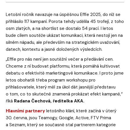
Letošní ročník navazuje na úspěšnou Effie 2025, do níž se
přihlásilo 117 kampaní. Porota tehdy udělila 45 trofejí, z toho
osm zlatých, a na shortlist se dostalo 54 prací. I letos
bude cílem soutěže ukázat komunikaci, která nestojí jen na
silném nápadu, ale především na strategickém uvažování,
datech, kontextu a jasně doložených výsledcích.
„Effie pro nás není jen soutěžní večer a předávání cen.
Chceme z ní budovat platformu, která pomáhá kultivovat
debatu o efektivitě marketingové komunikace. I proto jsme
letos obohatili třeba program workshopu pro
přihlašovatele, který měl za úkol dát jasnější představu
o tom, co to skutečně znamená prokázat efekt kampaně,“
říká
Radana Čechová, ředitelka AKA.
Hlavními partnery
letošního klání, které začíná v úterý
30. června, jsou Teamogy, Google, Active, FTV Prima
a Seznam, který se současně stal partnerem kategorie