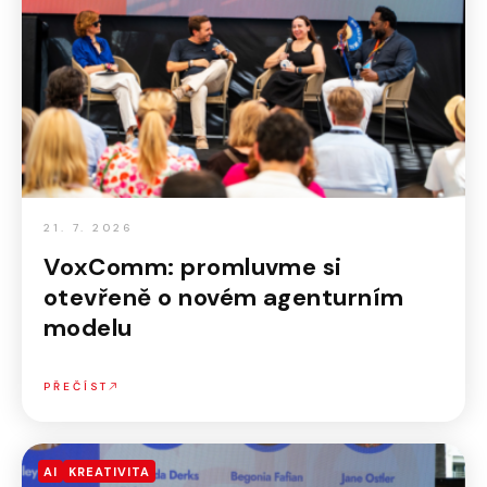
21. 7. 2026
VoxComm: promluvme si
otevřeně o novém agenturním
modelu
PŘEČÍST
AI
KREATIVITA