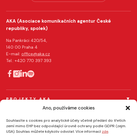
AKA (Asociace komunikačních agentur České
republiky, spolek)
Na Pankráci 420/54,
140 00 Praha 4
E-mail:
office@aka.cz
Tel.: +420 770 397 393
PROJEKTY AKA
Férový tendr
Ano, používáme cookies
Férový influencer
PRO ČLENY AKA
Souhlasíte s cookies pro analytické účely včetně předání do třetích
Certifikace členů
zemí mimo EHP bez odpovídající úrovně ochrany podle GDPR (zejm.
EFFIE
USA). Souhlas můžete kdykoliv odvolat. Více informací
zde
.
AKA/ASMEA kódy
O NÁS