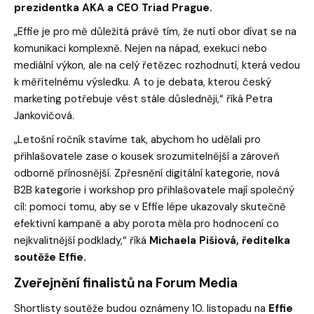
prezidentka AKA a CEO Triad Prague.
„Effie je pro mě důležitá právě tím, že nutí obor dívat se na
komunikaci komplexně. Nejen na nápad, exekuci nebo
mediální výkon, ale na celý řetězec rozhodnutí, která vedou
k měřitelnému výsledku. A to je debata, kterou český
marketing potřebuje vést stále důsledněji,“
říká Petra
Jankovičová.
„Letošní ročník stavíme tak, abychom ho udělali pro
přihlašovatele zase o kousek srozumitelnější a zároveň
odborně přínosnější. Zpřesnění digitální kategorie, nová
B2B kategorie i workshop pro přihlašovatele mají společný
cíl: pomoci tomu, aby se v Effie lépe ukazovaly skutečně
efektivní kampaně a aby porota měla pro hodnocení co
nejkvalitnější podklady,“
říká
Michaela Pišiová, ředitelka
soutěže Effie.
Zveřejnění finalistů na Forum Media
Shortlisty soutěže budou oznámeny 10. listopadu na
Effie