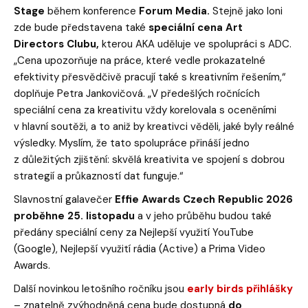
Stage
během konference
Forum Media.
Stejně jako loni
zde bude představena také
speciální cena Art
Directors Clubu,
kterou AKA uděluje ve spolupráci s ADC.
„Cena upozorňuje na práce, které vedle prokazatelné
efektivity přesvědčivě pracují také s kreativním řešením,“
doplňuje Petra Jankovičová. „V předešlých ročnících
speciální cena za kreativitu vždy korelovala s oceněními
v hlavní soutěži, a to aniž by kreativci věděli, jaké byly reálné
výsledky. Myslím, že tato spolupráce přináší jedno
z důležitých zjištění: skvělá kreativita ve spojení s dobrou
strategií a průkazností dat funguje.“
Slavnostní galavečer
Effie Awards Czech Republic 2026
proběhne 25. listopadu
a v jeho průběhu budou také
předány speciální ceny za Nejlepší využití YouTube
(Google), Nejlepší využití rádia (Active) a Prima Video
Awards.
Další novinkou letošního ročníku jsou
early birds přihlášky
– znatelně zvýhodněná cena bude dostupná
do