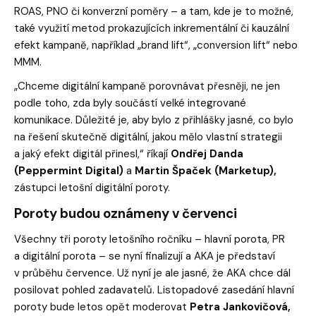
ROAS, PNO či konverzní poměry – a tam, kde je to možné,
také využití metod prokazujících inkrementální či kauzální
efekt kampaně, například „brand lift“, „conversion lift“ nebo
MMM.
„Chceme digitální kampaně porovnávat přesněji, ne jen
podle toho, zda byly součástí velké integrované
komunikace. Důležité je, aby bylo z přihlášky jasné, co bylo
na řešení skutečně digitální, jakou mělo vlastní strategii
a jaký efekt digitál přinesl,“
říkají
Ondřej Danda
(Peppermint Digital)
a
Martin Špaček (Marketup),
zástupci letošní digitální poroty.
Poroty budou oznámeny v červenci
Všechny tři poroty letošního ročníku – hlavní porota, PR
a digitální porota – se nyní finalizují a AKA je představí
v průběhu července. Už nyní je ale jasné, že AKA chce dál
posilovat pohled zadavatelů. Listopadové zasedání hlavní
poroty bude letos opět moderovat
Petra Jankovičová,