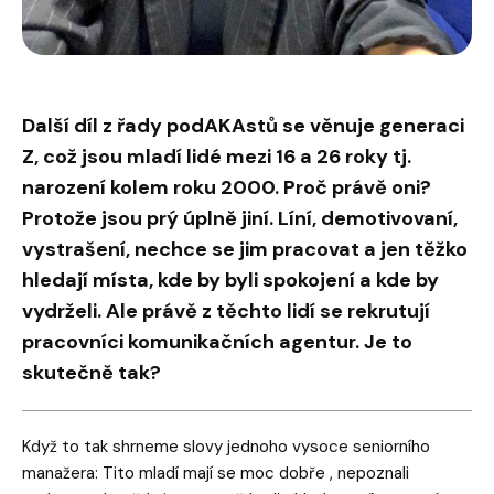
Další díl z řady podAKAstů se věnuje generaci
Z, což jsou mladí lidé mezi 16 a 26 roky tj.
narození kolem roku 2000. Proč právě oni?
Protože jsou prý úplně jiní. Líní, demotivovaní,
vystrašení, nechce se jim pracovat a jen těžko
hledají místa, kde by byli spokojení a kde by
vydrželi. Ale právě z těchto lidí se rekrutují
pracovníci komunikačních agentur. Je to
skutečně tak?
Když to tak shrneme slovy jednoho vysoce seniorního
manažera: Tito mladí mají se moc dobře , nepoznali