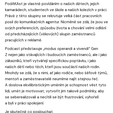
PodAKAst je vlastně povídáním o našich dětech, jejich
kamarádech, studentech ve škole a našich kolezích v práci.
Právě z této skupiny se rekrutuje velká část pracovních
posil do komunikačních agentur. Nicméně se zdá, že jsou ve
svých preferencích, způsobu života a chování velmi odlišní
od předcházejících (věkových) skupin zaměstnanců
pracujících v reklamě.
Podcast představuje „modus operandi a vivendi“ Gen
Z nejen jako stávajících i budoucích zaměstnanců, ale i jako
zákazníků, kteří vytvářejí specifickou poptávku, i jako
našich dětí nebo těch, kteří jsou součástí našich rodin.
Mnohdy se zdá, že s nimi, ať jako rodiče, nebo šéfové týmů,
mentoři a zaměstnavatelé neumíme najít stejnou řeč.
A doslova ekvilibristickým uměním je schopnost vést tyto
lidi, umět je motivovat, vytvořit jim takové podmínky, aby
se seberealizovali a necítili se být frustrování, vyhořelí
a byli v práci spokojení.
Je skutečně co poslouchat.