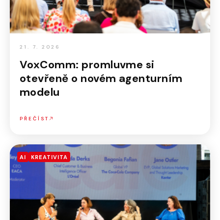
21. 7. 2026
VoxComm: promluvme si
otevřeně o novém agenturním
modelu
PŘEČÍST
AI
KREATIVITA