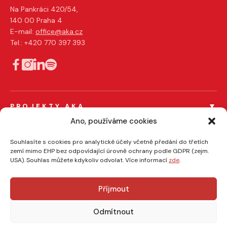
Na Pankráci 420/54,
140 00 Praha 4
E-mail:
office@aka.cz
Tel.: +420 770 397 393
PROJEKTY AKA
Férový tendr
Ano, používáme cookies
Férový influencer
PRO ČLENY AKA
Souhlasíte s cookies pro analytické účely včetně předání do třetích
zemí mimo EHP bez odpovídající úrovně ochrany podle GDPR (zejm.
Certifikace členů
EFFIE
USA). Souhlas můžete kdykoliv odvolat. Více informací
zde
.
AKA/ASMEA kódy
O NÁS
Veřejné zakázky a komerční zakázky
O AKA
Právní poradenství
Semináře a školení pro veřejnou správu
Příjmout
Aktuality
Pricing advisory
naDATA
Odmítnout
Pro média
Úschovna autorských děl
Výzkumy
Copyright © 2026 AKA. Všechna práva vyhrazena. Vytvořilo
∆