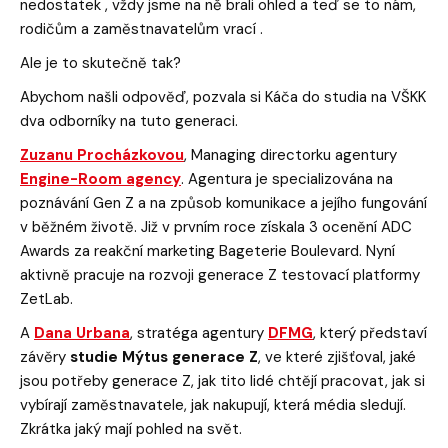
nedostatek , vždy jsme na ně brali ohled a teď se to nám,
rodičům a zaměstnavatelům vrací .
Ale je to skutečně tak?
Abychom našli odpověď, pozvala si Káča do studia na VŠKK
dva odborníky na tuto generaci.
Zuzanu Procházkovou
, Managing directorku agentury
Engine-Room agency
. Agentura je specializována na
poznávání Gen Z a na způsob komunikace a jejího fungování
v běžném životě. Již v prvním roce získala 3 ocenění ADC
Awards za reakční marketing Bageterie Boulevard. Nyní
aktivně pracuje na rozvoji generace Z testovací platformy
ZetLab.
A
Dana Urbana
, stratéga agentury
DFMG
, který představí
závěry
studie Mýtus generace Z
, ve které zjišťoval, jaké
jsou potřeby generace Z, jak tito lidé chtějí pracovat, jak si
vybírají zaměstnavatele, jak nakupují, která média sledují.
Zkrátka jaký mají pohled na svět.