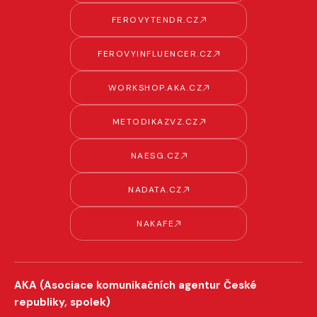
FEROVYTENDR.CZ
FEROVYINFLUENCER.CZ
WORKSHOP.AKA.CZ
METODIKAZVZ.CZ
NAESG.CZ
NADATA.CZ
NAKAFE
AKA (Asociace komunikačních agentur České
republiky, spolek)