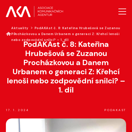
Aktuality
PodAKAst č. 8: Kateřina Hrubešová se Zuzanou
Procházkovou a Danem Urbanem o generaci Z: Křehcí lenoši
AKTUALITY
nebo zodpovědní snílci? – 1. díl
PodAKAst č. 8: Kateřina
O AKA
Hrubešová se Zuzanou
PROJEKTY AKA
Procházkovou a Danem
VZDĚLÁVÁNÍ
Urbanem o generaci Z: Křehcí
PRO MÉDIA
lenoši nebo zodpovědní snílci? –
GALERIE
1. díl
KONTAKTY
17. 1. 2024
PODAKAST