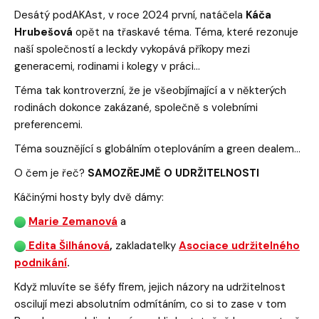
Desátý podAKAst, v roce 2024 první, natáčela
Káča
Hrubešová
opět na třaskavé téma. Téma, které rezonuje
naší společností a leckdy vykopává příkopy mezi
generacemi, rodinami i kolegy v práci…
Téma tak kontroverzní, že je všeobjímající a v některých
rodinách dokonce zakázané, společně s volebními
preferencemi.
Téma souznějící s globálním oteplováním a green dealem…
O čem je řeč?
SAMOZŘEJMĚ O UDRŽITELNOSTI
Káčinými hosty byly dvě dámy:
Marie Zemanová
a
Edita Šilhánová
,
zakladatelky
Asociace udržitelného
podnikání
.
Když mluvíte se šéfy firem, jejich názory na udržitelnost
oscilují mezi absolutním odmítáním, co si to zase v tom