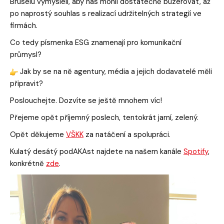
Bruselu vymysleli, aby nás mohli dostatečně buzerovat, až
po naprostý souhlas s realizací udržitelných strategií ve
firmách.
Co tedy písmenka ESG znamenají pro komunikační
průmysl?
Jak by se na ně agentury, média a jejich dodavatelé měli
připravit?
Poslouchejte. Dozvíte se ještě mnohem víc!
Přejeme opět příjemný poslech, tentokrát jarní, zelený.
Opět děkujeme
VŠKK
za natáčení a spolupráci.
Kulatý desátý podAKAst najdete na našem kanále
Spotify
,
konkrétně
zde
.