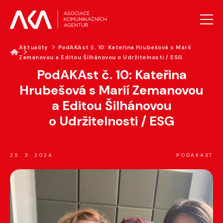
Aktuality
PodAKAst č. 10: Kateřina Hrubešová s Marií
Zemanovou a Editou Šilhánovou o Udržitelnosti / ESG
AKTUALITY
PodAKAst č. 10: Kateřina
O AKA
Hrubešová s Marií Zemanovou
PROJEKTY AKA
a Editou Šilhánovou
VZDĚLÁVÁNÍ
o Udržitelnosti / ESG
PRO MÉDIA
GALERIE
KONTAKTY
25. 3. 2024
PODAKAST