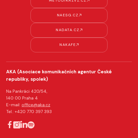
METODIKAZVZ.CZ
NAESG.CZ
NADATA.CZ
NAKAFE
AKA (Asociace komunikačních agentur České
republiky, spolek)
Na Pankráci 420/54,
140 00 Praha 4
E-mail:
office@aka.cz
Tel.: +420 770 397 393