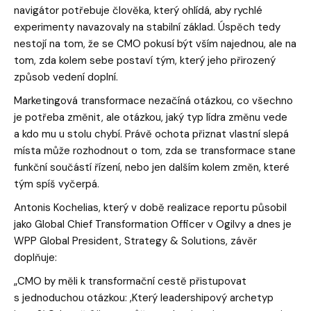
navigátor potřebuje člověka, který ohlídá, aby rychlé
experimenty navazovaly na stabilní základ. Úspěch tedy
nestojí na tom, že se CMO pokusí být vším najednou, ale na
tom, zda kolem sebe postaví tým, který jeho přirozený
způsob vedení doplní.
Marketingová transformace nezačíná otázkou, co všechno
je potřeba změnit, ale otázkou, jaký typ lídra změnu vede
a kdo mu u stolu chybí. Právě ochota přiznat vlastní slepá
místa může rozhodnout o tom, zda se transformace stane
funkční součástí řízení, nebo jen dalším kolem změn, které
tým spíš vyčerpá.
Antonis Kochelias, který v době realizace reportu působil
jako Global Chief Transformation Officer v Ogilvy a dnes je
WPP Global President, Strategy & Solutions, závěr
doplňuje:
„CMO by měli k transformační cestě přistupovat
s jednoduchou otázkou: ‚Který leadershipový archetyp