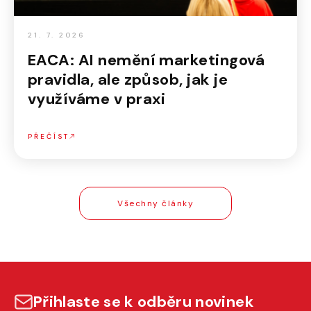
21. 7. 2026
EACA: AI nemění marketingová
pravidla, ale způsob, jak je
využíváme v praxi
PŘEČÍST
Všechny články
Přihlaste se k odběru novinek