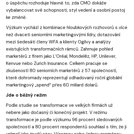
o úspěchu rozhoduje hlavně to, zda CMO dokáže
vybalancovat své schopnosti, styl vedení a osobní postoj
ke změně.
Výzkum vychází z kombinace hloubkových rozhovorů s více
než dvaceti seniorními marketingovými lídry, dotazování
mezi šedesáti členy WFA a klienty Ogilvy a analýzy
existujících transformačních rámců. Zahrnuje pohled
marketérů z firem jako L’Oréal, Mondelēz, HP, Unilever,
Kenvue nebo Zurich Insurance. Celkem pracuje se
zkušeností 80 seniorních marketérů z 57 společností,
které dohromady reprezentují odhadovaný roční globální
marketingový „spend“ přes 60 miliard dolarů.
Jde o běžný režim
Podle studie se transformace ve velkých firmách už
nebere jako dočasný či konečný projekt. V režimu
transformace je podle výzkumu 96 procent sledovaných
společností a 80 procent respondentů souhlasí s tím, že ji
vnímají jako trvalý stav. Výraznou nebo úplnou proměnou