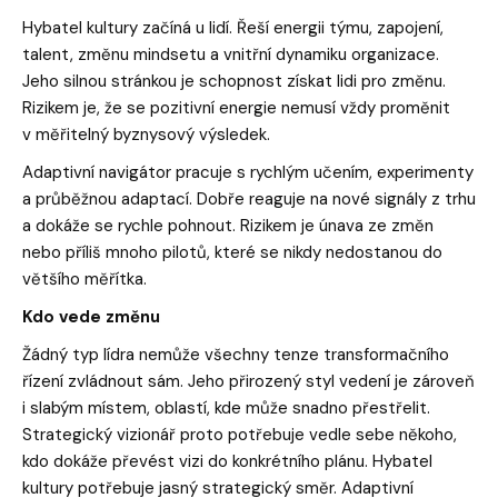
Hybatel kultury začíná u lidí. Řeší energii týmu, zapojení,
talent, změnu mindsetu a vnitřní dynamiku organizace.
Jeho silnou stránkou je schopnost získat lidi pro změnu.
Rizikem je, že se pozitivní energie nemusí vždy proměnit
v měřitelný byznysový výsledek.
Adaptivní navigátor pracuje s rychlým učením, experimenty
a průběžnou adaptací. Dobře reaguje na nové signály z trhu
a dokáže se rychle pohnout. Rizikem je únava ze změn
nebo příliš mnoho pilotů, které se nikdy nedostanou do
většího měřítka.
Kdo vede změnu
Žádný typ lídra nemůže všechny tenze transformačního
řízení zvládnout sám. Jeho přirozený styl vedení je zároveň
i slabým místem, oblastí, kde může snadno přestřelit.
Strategický vizionář proto potřebuje vedle sebe někoho,
kdo dokáže převést vizi do konkrétního plánu. Hybatel
kultury potřebuje jasný strategický směr. Adaptivní