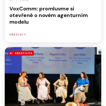
21. 7. 2026
VoxComm: promluvme si
otevřeně o novém agenturním
modelu
PŘEČÍST
AI
KREATIVITA