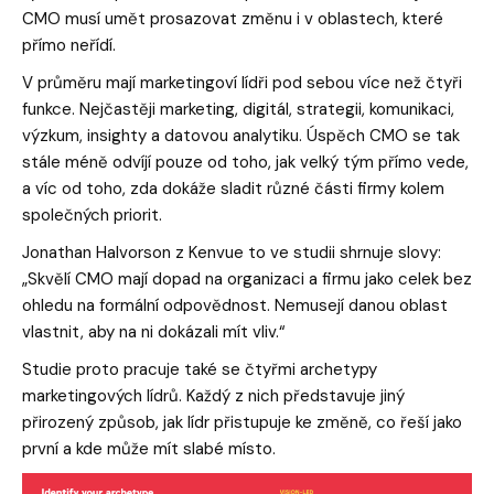
CMO musí umět prosazovat změnu i v oblastech, které
přímo neřídí.
V průměru mají marketingoví lídři pod sebou více než čtyři
funkce. Nejčastěji marketing, digitál, strategii, komunikaci,
výzkum, insighty a datovou analytiku. Úspěch CMO se tak
stále méně odvíjí pouze od toho, jak velký tým přímo vede,
a víc od toho, zda dokáže sladit různé části firmy kolem
společných priorit.
Jonathan Halvorson z Kenvue to ve studii shrnuje slovy:
„Skvělí CMO mají dopad na organizaci a firmu jako celek bez
ohledu na formální odpovědnost. Nemusejí danou oblast
vlastnit, aby na ni dokázali mít vliv.“
Studie proto pracuje také se čtyřmi archetypy
marketingových lídrů. Každý z nich představuje jiný
přirozený způsob, jak lídr přistupuje ke změně, co řeší jako
první a kde může mít slabé místo.