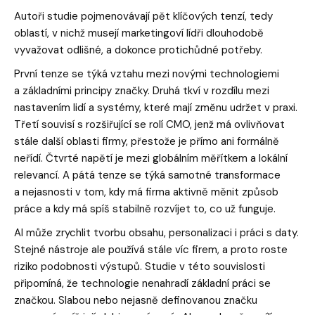
Autoři studie pojmenovávají pět klíčových tenzí, tedy
oblastí, v nichž musejí marketingoví lídři dlouhodobě
vyvažovat odlišné, a dokonce protichůdné potřeby.
První tenze se týká vztahu mezi novými technologiemi
a základními principy značky. Druhá tkví v rozdílu mezi
nastavením lidí a systémy, které mají změnu udržet v praxi.
Třetí souvisí s rozšiřující se rolí CMO, jenž má ovlivňovat
stále další oblasti firmy, přestože je přímo ani formálně
neřídí. Čtvrté napětí je mezi globálním měřítkem a lokální
relevancí. A pátá tenze se týká samotné transformace
a nejasnosti v tom, kdy má firma aktivně měnit způsob
práce a kdy má spíš stabilně rozvíjet to, co už funguje.
AI může zrychlit tvorbu obsahu, personalizaci i práci s daty.
Stejné nástroje ale používá stále víc firem, a proto roste
riziko podobnosti výstupů. Studie v této souvislosti
připomíná, že technologie nenahradí základní práci se
značkou. Slabou nebo nejasně definovanou značku