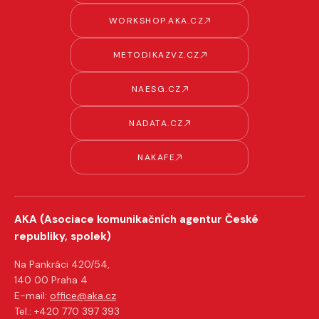
WORKSHOP.AKA.CZ
METODIKAZVZ.CZ
NAESG.CZ
NADATA.CZ
NAKAFE
AKA (Asociace komunikačních agentur České
republiky, spolek)
Na Pankráci 420/54,
140 00 Praha 4
E-mail:
office@aka.cz
Tel.: +420 770 397 393