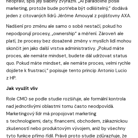
neopraví, spíš její slabiny zvýrazní. „AI paradoxně posílí
marketing, protože bude potřeba být odlišitelný,“ dodává
jeden z citovaných lídrů Jérôme Amouyal z pojišťovny AXA.
Nadšení pro změnu ale samo o sobě nestačí, pokud ho
nepodporují procesy, „ownership“ a měření. Zároveň ale
platí, že procesy bez dosažené změny v myslích lidí mohou
skončit jen jako další vrstva administrativy. „Pokud máte
proces, ale nemáte mindset, budete dál udržovat status
quo. Pokud máte mindset, ale nemáte proces, velmi rychle
dojdete k frustraci,“ popisuje tento princip Antonio Lucio
z HP.
Jak využít vliv
Role CMO se podle studie rozšiřuje, ale formální kontrola
nad jednotlivými oblastmi tomu často neodpovídá.
Marketingový lídr má propojovat marketing
s technologiemi, daty, financemi, obchodem, zákaznickou
zkušeností nebo produktovým vývojem, aniž by všechny
tyto funkce přímo řídil. Právě proto studie zdůrazňuje, že