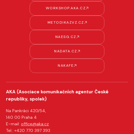
WORKSHOP.AKA.CZ
METODIKAZVZ.CZ
NAESG.CZ
NADATA.CZ
NAKAFE
AKA (Asociace komunikačních agentur České
republiky, spolek)
Na Pankráci 420/54,
140 00 Praha 4
E-mail:
office@aka.cz
Tel.: +420 770 397 393