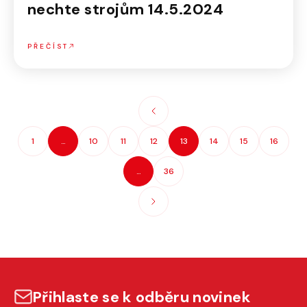
nechte strojům 14.5.2024
PŘEČÍST
1
…
10
11
12
13
14
15
16
…
36
Přihlaste se k odběru novinek