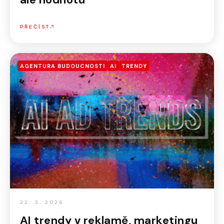
PŘEČÍST
AGENTURA BUDOUCNOSTI
AI
TRENDY
22. 3. 2026
AI trendy v reklamě, marketingu