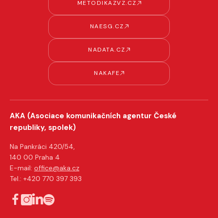
METODIKAZVZ.CZ
NAESG.CZ
NADATA.CZ
NAKAFE
AKA (Asociace komunikačních agentur České
republiky, spolek)
Na Pankráci 420/54,
140 00 Praha 4
E-mail:
office@aka.cz
Tel.: +420 770 397 393