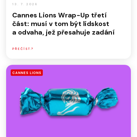
13. 7. 2026
Cannes Lions Wrap-Up třetí
část: musí v tom být lidskost
a odvaha, jež přesahuje zadání
PŘEČÍST
CANNES LIONS