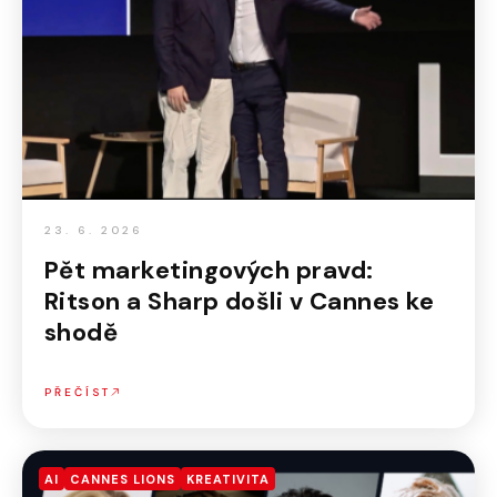
23. 6. 2026
Pět marketingových pravd:
Ritson a Sharp došli v Cannes ke
shodě
PŘEČÍST
AI
CANNES LIONS
KREATIVITA