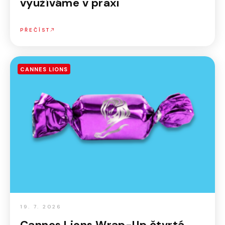
využíváme v praxi
PŘEČÍST
CANNES LIONS
19. 7. 2026
Cannes Lions Wrap-Up čtvrtá