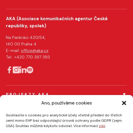
AKA (Asociace komunikačních agentur České
republiky, spolek)
Na Pankráci 420/54,
140 00 Praha 4
E-mail:
office@aka.cz
Tel.: +420 770 397 393
PROJEKTY AKA
Férový tendr
Ano, používáme cookies
Férový influencer
PRO ČLENY AKA
Souhlasíte s cookies pro analytické účely včetně předání do třetích
zemí mimo EHP bez odpovídající úrovně ochrany podle GDPR (zejm.
Certifikace členů
EFFIE
USA). Souhlas můžete kdykoliv odvolat. Více informací
zde
.
AKA/ASMEA kódy
O NÁS
Veřejné zakázky a komerční zakázky