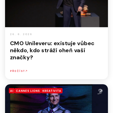
26. 6. 2026
CMO Unileveru: existuje vůbec
někdo, kdo stráží oheň vaší
značky?
PŘEČÍST
AI
CANNES LIONS
KREATIVITA