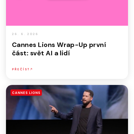
26. 6. 2026
Cannes Lions Wrap-Up první
část: svět AI a lidí
PŘEČÍST
CANNES LIONS