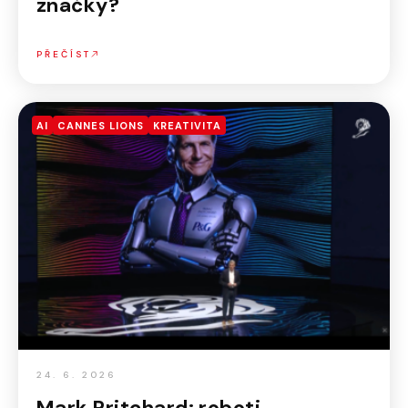
značky?
PŘEČÍST
AI
CANNES LIONS
KREATIVITA
24. 6. 2026
Mark Pritchard: roboti