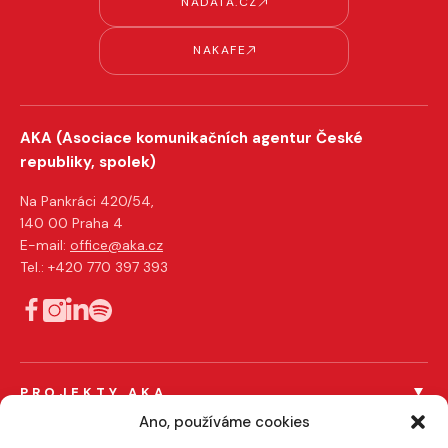
NADATA.CZ
NAKAFE
AKA (Asociace komunikačních agentur České
republiky, spolek)
Na Pankráci 420/54,
140 00 Praha 4
E-mail:
office@aka.cz
Tel.: +420 770 397 393
PROJEKTY AKA
Férový tendr
Ano, používáme cookies