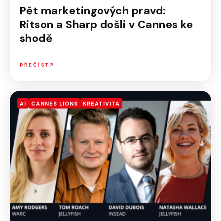
Pět marketingových pravd:
Ritson a Sharp došli v Cannes ke
shodě
PŘEČÍST
AI
CANNES LIONS
KREATIVITA