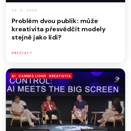
23. 6. 2026
Problém dvou publik: může
kreativita přesvědčit modely
stejně jako lidi?
PŘEČÍST
AI
CANNES LIONS
KREATIVITA