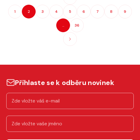
1
2
3
4
5
6
7
8
9
…
36
Přihlaste se k odběru novinek